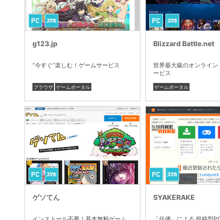
g123.jp
Blizzard Battle.net
“今すぐ”楽しむ！ゲームサービス
世界最大級のオンライン
ービス
ブラウザ
ゲームポータル
ゲームポータル
ゲソてん
SYAKERAKE
インストール不要！基本無料ゲーム
「任価」による 投稿型P