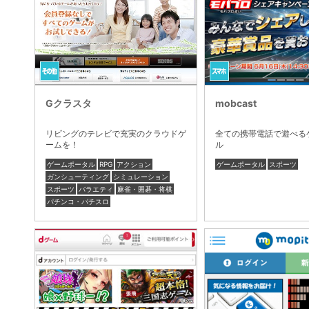
Gクラスタ
mobcast
リビングのテレビで充実のクラウドゲ
全ての携帯電話で遊べる
ームを！
ル
ゲームポータル
RPG
アクション
ゲームポータル
スポーツ
ガンシューティング
シミュレーション
スポーツ
バラエティ
麻雀・囲碁・将棋
パチンコ・パチスロ