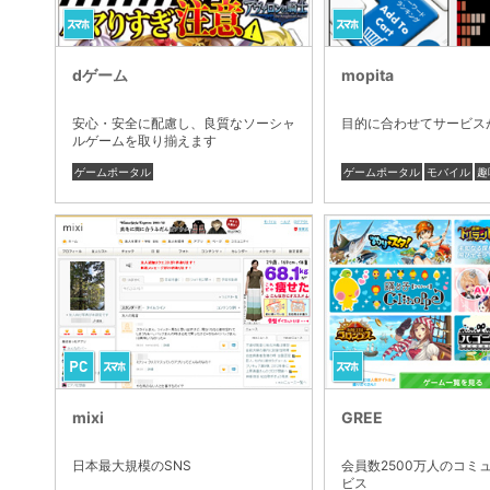
dゲーム
mopita
安心・安全に配慮し、良質なソーシャ
目的に合わせてサービス
ルゲームを取り揃えます
ゲームポータル
ゲームポータル
モバイル
趣
mixi
GREE
日本最大規模のSNS
会員数2500万人のコミ
ビス