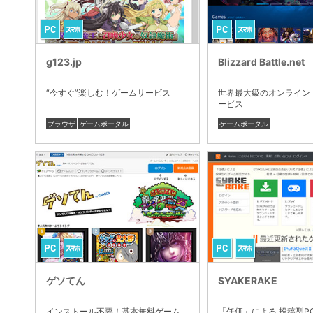
g123.jp
Blizzard Battle.net
“今すぐ”楽しむ！ゲームサービス
世界最大級のオンライン
ービス
ブラウザ
ゲームポータル
ゲームポータル
ゲソてん
SYAKERAKE
インストール不要！基本無料ゲーム
「任価」による 投稿型P