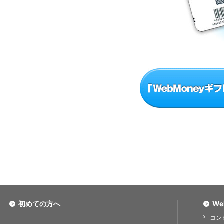
初めての方へ
We
コン