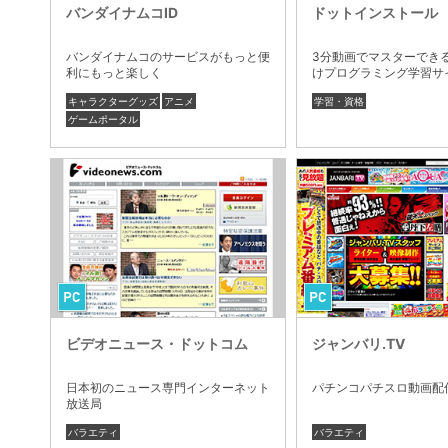
バンダイナムコID
ドットインストール
バンダイナムコのサービスがもっと便
3分動画でマスターでき
利にもっと楽しく
けプログラミング学習サ
キャラクターグッズ
アニメ
学習・資格
ゲームポータル
ビデオニュース・ドットコム
ジャンバリ.TV
日本初のニュース専門インターネット
パチンコパチスロ動画配
放送局
バラエティ
バラエティ