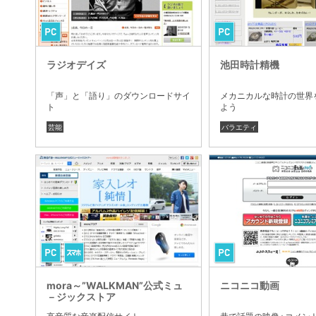
ラジオデイズ
池田時計精機
「声」と「語り」のダウンロードサイ
メカニカルな時計の世界
ト
よう
芸能
バラエティ
mora～”WALKMAN”公式ミュ
ニコニコ動画
－ジックストア