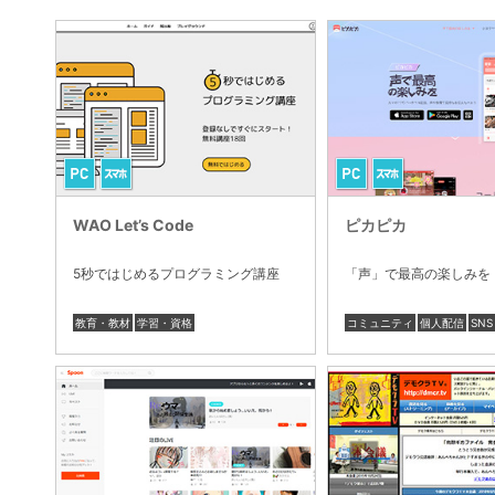
WAO Let’s Code
ピカピカ
5秒ではじめるプログラミング講座
「声」で最高の楽しみを
教育・教材
学習・資格
コミュニティ
個人配信
SNS