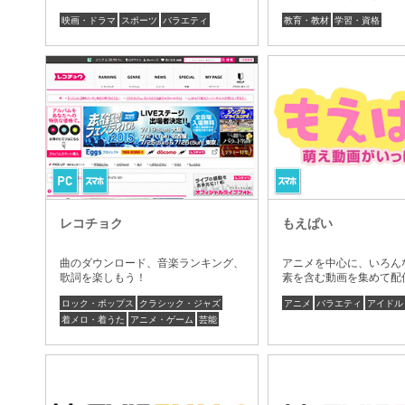
映画・ドラマ
スポーツ
バラエティ
教育・教材
学習・資格
レコチョク
もえぱい
曲のダウンロード、音楽ランキング、
アニメを中心に、いろん
歌詞を楽しもう！
素を含む動画を集めて配
ロック・ポップス
クラシック・ジャズ
アニメ
バラエティ
アイドル
着メロ・着うた
アニメ・ゲーム
芸能