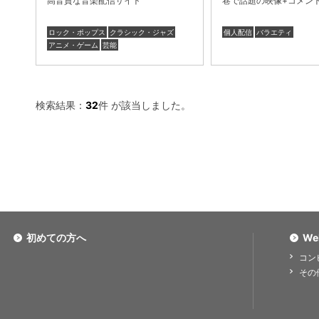
高音質な音楽配信サイト
巷で話題の映像+コメン
ロック・ポップス
クラシック・ジャズ
個人配信
バラエティ
アニメ・ゲーム
芸能
検索結果：
32
件 が該当しました。
初めての方へ
We
コン
その