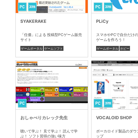
SYAKERAKE
PLiCy
「任価」による 投稿型PCゲーム販売
スマホやPCで自分だけ
サイト
ゲームを作ろう！
ゲームポータル
ゲームソフト
ゲームポータル
ホビー
おしゃべりカレック先生
VOCALOID SHOP
聴いて学ぶ！ 見て学ぶ！ 読んで学
ボーカロイド製品のダウ
ぶ！ ソフト習得の強い味方
ップ