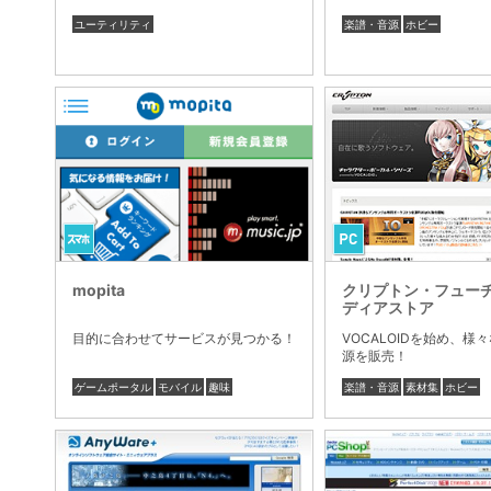
ユーティリティ
楽譜・音源
ホビー
mopita
クリプトン・フュー
ディアストア
目的に合わせてサービスが見つかる！
VOCALOIDを始め、様
源を販売！
ゲームポータル
モバイル
趣味
楽譜・音源
素材集
ホビー