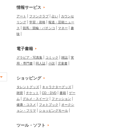
情報サービス
アート
ファンクラブ
占い
カウンセ
リング
学習・資格
報道・芸能ニュー
ス
競馬・競輪・パチンコ
マネー
趣
味
電子書籍
グラビア・写真集
コミック
雑誌
実
用・専門書
同人誌
小説
児童書
ショッピング
タレントグッズ
キャラクターグッズ
雑貨
チケット
CD・DVD
書籍
ゲー
ム
グルメ・スイーツ
ファッション
健康・コスメ
フォトブック
オークシ
ョン・フリマ
ショッピングモール
ツール・ソフト