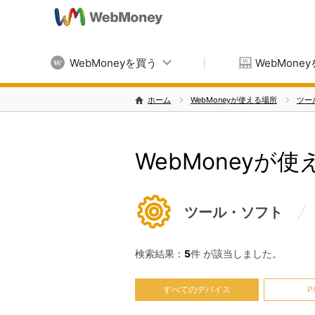
WebMoneyを買う
WebMone
ホーム
WebMoneyが使える場所
ツー
WebMoneyが
ツール・ソフト
検索結果：
5
件 が該当しました。
すべてのデバイス
P