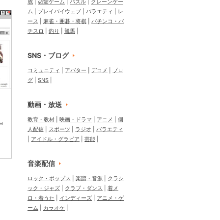
成
恋愛ゲーム
パズル
クレーンゲー
ム
プレイバイウェブ
バラエティ
レ
ース
麻雀・囲碁・将棋
パチンコ・パ
チスロ
釣り
競馬
SNS・ブログ
コミュニティ
アバター
デコメ
ブロ
グ
SNS
動画・放送
教育・教材
映画・ドラマ
アニメ
個
ョ
人配信
スポーツ
ラジオ
バラエティ
アイドル・グラビア
芸能
音楽配信
ロック・ポップス
楽譜・音源
クラシ
ック・ジャズ
クラブ・ダンス
着メ
ロ・着うた
インディーズ
アニメ・ゲ
ーム
カラオケ