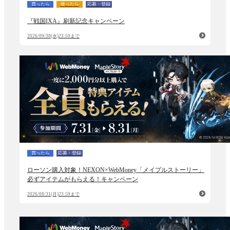
買ったら
使ったら
応募・登録
『戦国IXA』刷新記念キャンペーン
2026/09/30(水)23:59まで
買ったら
応募・登録
ローソン購入対象！NEXON×WebMoney「メイプルストーリー」
必ずアイテムがもらえる！キャンペーン
2026/08/31(月)23:59まで