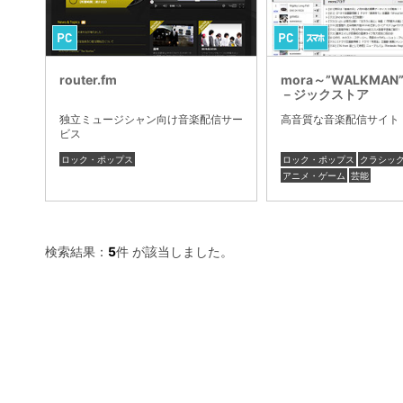
router.fm
mora～”WALKMA
－ジックストア
独立ミュージシャン向け音楽配信サー
高音質な音楽配信サイト
ビス
ロック・ポップス
ロック・ポップス
クラシッ
アニメ・ゲーム
芸能
検索結果：
5
件 が該当しました。