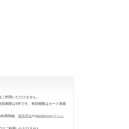
ドではご利用いただけません。
の利用明細、
残高照会
や
WebMoneyウォレ
イトではご利用いただけません。