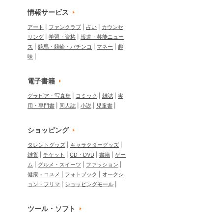
情報サービス
アート
ファンクラブ
占い
カウンセ
リング
学習・資格
報道・芸能ニュー
ス
競馬・競輪・パチンコ
マネー
趣
味
電子書籍
グラビア・写真集
コミック
雑誌
実
用・専門書
同人誌
小説
児童書
ショッピング
タレントグッズ
キャラクターグッズ
雑貨
チケット
CD・DVD
書籍
ゲー
ム
グルメ・スイーツ
ファッション
健康・コスメ
フォトブック
オークシ
ョン・フリマ
ショッピングモール
ツール・ソフト