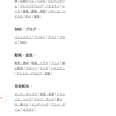
成
恋愛ゲーム
パズル
クレーンゲー
ム
プレイバイウェブ
バラエティ
レ
ース
麻雀・囲碁・将棋
パチンコ・パ
チスロ
釣り
競馬
SNS・ブログ
コミュニティ
アバター
デコメ
ブロ
グ
SNS
動画・放送
教育・教材
映画・ドラマ
アニメ
個
人配信
スポーツ
ラジオ
バラエティ
アイドル・グラビア
芸能
音楽配信
ロック・ポップス
楽譜・音源
クラシ
ック・ジャズ
クラブ・ダンス
着メ
ロ・着うた
インディーズ
アニメ・ゲ
ーム
カラオケ