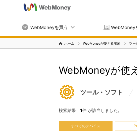
WebMoneyを買う
WebMone
ホーム
WebMoneyが使える場所
ツー
WebMoneyが
ツール・ソフト
検索結果：
1
件 が該当しました。
すべてのデバイス
P