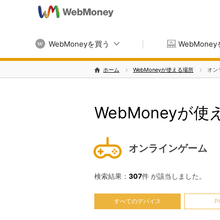
WebMoneyを買う
WebMone
ホーム
WebMoneyが使える場所
オン
WebMoneyが
オンラインゲーム
検索結果：
307
件 が該当しました。
すべてのデバイス
P