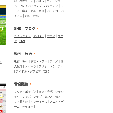
成
恋愛ゲーム
パズル
クレーンゲー
ム
プレイバイウェブ
バラエティ
レ
ース
麻雀・囲碁・将棋
パチンコ・パ
チスロ
釣り
競馬
SNS・ブログ
コミュニティ
アバター
デコメ
ブロ
グ
SNS
動画・放送
教育・教材
映画・ドラマ
アニメ
個
ム
人配信
スポーツ
ラジオ
バラエティ
アイドル・グラビア
芸能
音楽配信
ロック・ポップス
楽譜・音源
クラシ
ック・ジャズ
クラブ・ダンス
着メ
ロ・着うた
インディーズ
アニメ・ゲ
ーム
カラオケ