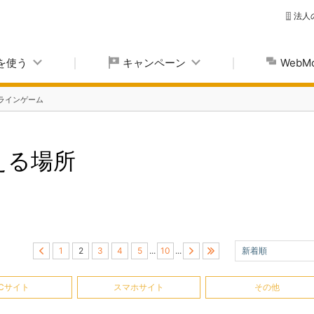
法人
yを使う
キャンペーン
Web
ラインゲーム
使える場所
1
2
3
4
5
...
10
...
新着順
Cサイト
スマホサイト
その他