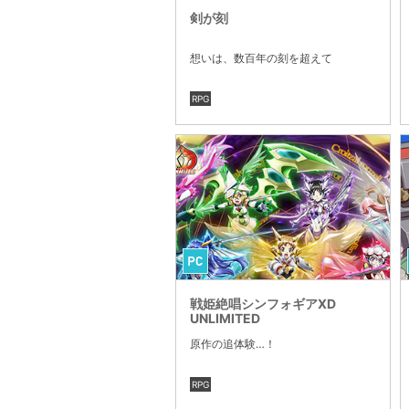
剣が刻
想いは、数百年の刻を超えて
RPG
戦姫絶唱シンフォギアXD
UNLIMITED
原作の追体験…！
RPG