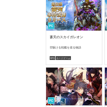
蒼天のスカイガレオン
空駆ける戦艦を巡る物語
RPG
カードゲーム