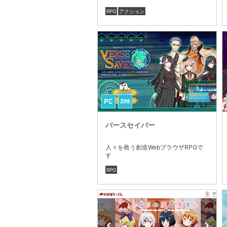
RPG
アクション
バースセイバー
人々を救う創造WebブラウザRPGで
す
RPG