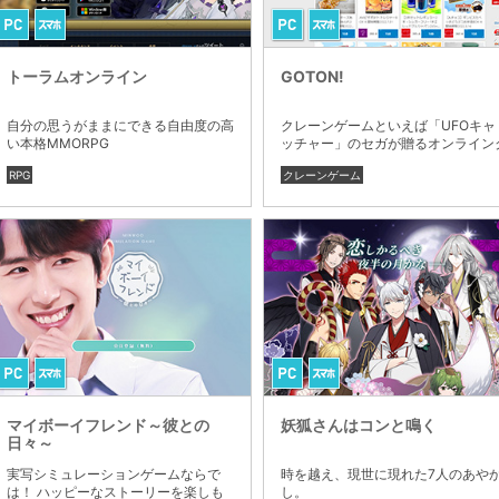
トーラムオンライン
GOTON!
自分の思うがままにできる自由度の高
クレーンゲームといえば「UFOキャ
い本格MMORPG
ッチャー」のセガが贈るオンライン
レーンゲーム！
RPG
クレーンゲーム
マイボーイフレンド～彼との
妖狐さんはコンと鳴く
日々～
実写シミュレーションゲームならで
時を越え、現世に現れた7人のあや
は！ ハッピーなストーリーを楽しも
し。