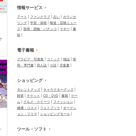
情報サービス
アート
ファンクラブ
占い
カウンセ
リング
学習・資格
報道・芸能ニュー
ス
競馬・競輪・パチンコ
マネー
趣
味
ク
電子書籍
グラビア・写真集
コミック
雑誌
実
用・専門書
同人誌
小説
児童書
ショッピング
タレントグッズ
キャラクターグッズ
雑貨
チケット
CD・DVD
書籍
ゲー
ム
グルメ・スイーツ
ファッション
健康・コスメ
フォトブック
オークシ
ョン・フリマ
ショッピングモール
ツール・ソフト
か