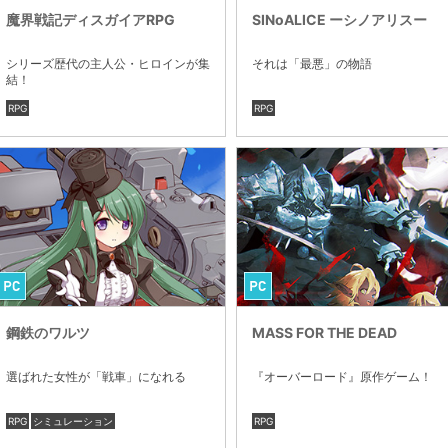
魔界戦記ディスガイアRPG
SINoALICE ーシノアリスー
シリーズ歴代の主人公・ヒロインが集
それは「最悪」の物語
結！
RPG
RPG
鋼鉄のワルツ
MASS FOR THE DEAD
選ばれた女性が「戦車」になれる
『オーバーロード』原作ゲーム！
RPG
シミュレーション
RPG