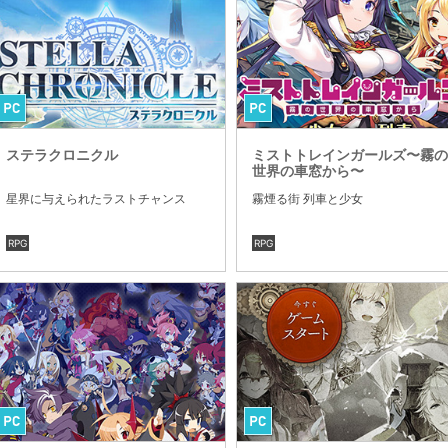
ステラクロニクル
ミストトレインガールズ〜霧の
世界の車窓から〜
星界に与えられたラストチャンス
霧煙る街 列車と少女
RPG
RPG