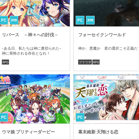
リバース －神々への討伐－
フォーセイクンワールド
-ある日、私たちは神に裏切られた-
神か、悪魔か 君の選択こそ正義だ
神に畏怖される存在となれ！
RPG
ブラウザ
RPG
ウマ娘 プリティーダービー
幕末維新 天翔ける恋