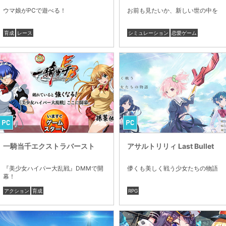
ウマ娘がPCで遊べる！
お前も見たいか、新しい世の中を
育成
レース
シミュレーション
恋愛ゲーム
一騎当千エクストラバースト
アサルトリリィ Last Bullet
『美少女ハイパー大乱戦』DMMで開
儚くも美しく戦う少女たちの物語
幕！
アクション
育成
RPG