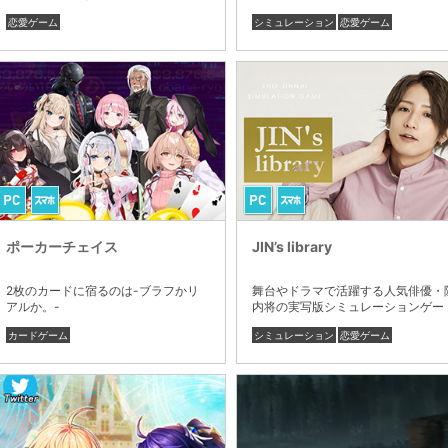
う
恋愛ゲーム
シミュレーション
恋愛ゲーム
ポーカーチェイス
JIN’s library
2枚のカードに宿るのは-ブラフかリ
舞台やドラマで活躍する人気俳優・
アルか。-
内将の実写版シミュレーションゲー
ム。
カードゲーム
シミュレーション
恋愛ゲーム