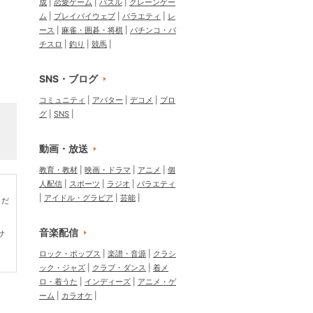
成
恋愛ゲーム
パズル
クレーンゲー
！
ム
プレイバイウェブ
バラエティ
レ
ース
麻雀・囲碁・将棋
パチンコ・パ
チスロ
釣り
競馬
SNS・ブログ
コミュニティ
アバター
デコメ
ブロ
グ
SNS
動画・放送
教育・教材
映画・ドラマ
アニメ
個
人配信
スポーツ
ラジオ
バラエティ
アイドル・グラビア
芸能
くだ
音楽配信
サ
ロック・ポップス
楽譜・音源
クラシ
ック・ジャズ
クラブ・ダンス
着メ
ロ・着うた
インディーズ
アニメ・ゲ
ーム
カラオケ