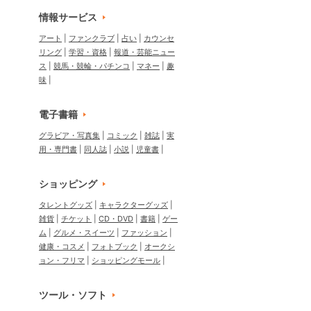
情報サービス
アート
ファンクラブ
占い
カウンセ
リング
学習・資格
報道・芸能ニュー
ス
競馬・競輪・パチンコ
マネー
趣
味
電子書籍
グラビア・写真集
コミック
雑誌
実
用・専門書
同人誌
小説
児童書
ショッピング
タレントグッズ
キャラクターグッズ
雑貨
チケット
CD・DVD
書籍
ゲー
ム
グルメ・スイーツ
ファッション
健康・コスメ
フォトブック
オークシ
ョン・フリマ
ショッピングモール
ツール・ソフト