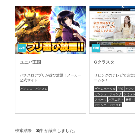
ユニバ王国
Gクラスタ
パチスロアプリが遊び放題！メーカー
リビングのテレビで充実
公式サイト
ームを！
パチンコ・パチスロ
ゲームポータル
RPG
アクシ
ガンシューティング
シミュ
スポーツ
バラエティ
麻雀・
パチンコ・パチスロ
検索結果：
3
件 が該当しました。