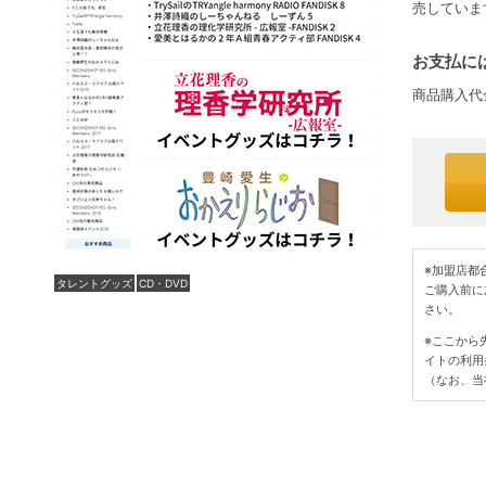
売していま
お支払には
商品購入代
※加盟店都
タレントグッズ
CD・DVD
ご購入前に
さい。
※ここから
イトの利用
（なお、当