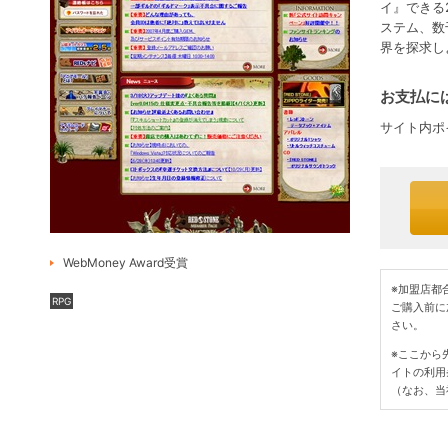
イ』できる
ステム、数
界を探求し
お支払には
サイト内ポ
WebMoney Award受賞
※加盟店都
RPG
ご購入前に
さい。
※ここから
イトの利用
（なお、当