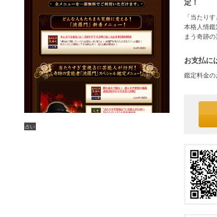
定！
「当たりす
本格人情鑑
まう奇跡の
お支払には
鑑定料金の
占い