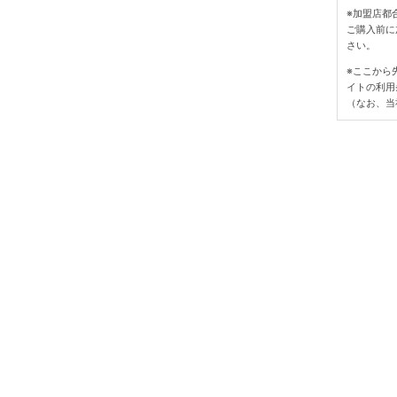
※加盟店都
ご購入前に
さい。
※ここから
イトの利用
（なお、当