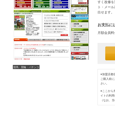
すく改修を
ト・メール
出せます。
お支払には
月額会員料
競馬・競輪・パチンコ
※加盟店都
ご購入前に
さい。
※ここから
イトの利用
（なお、当