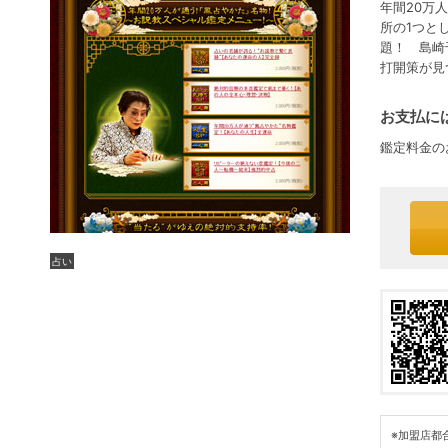
年間20万
所の1つと
題！ 島崎
打開策が見
お支払には
鑑定料金の
占い
※加盟店都