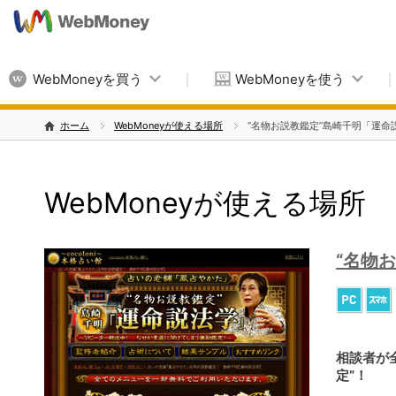
WebMoneyを買う
WebMoneyを使う
ホーム
WebMoneyが使える場所
“名物お説教鑑定”島崎千明「運命
WebMoneyが使える場所
“名物
相談者が
定”！