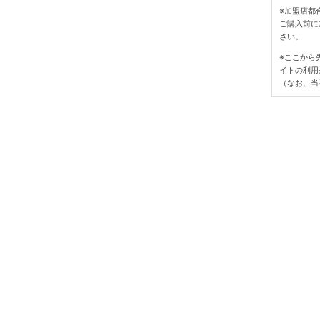
※加盟店都
ご購入前に
さい。
※ここから
イトの利用
（なお、当