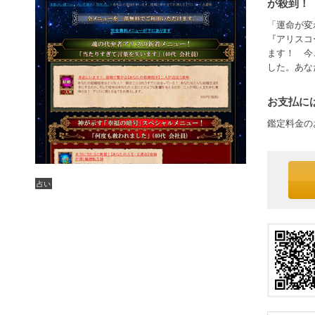
が殺到！
「運命が変
『アリスコ
ます！ 今
した。あな
お支払には
鑑定料金の
占い