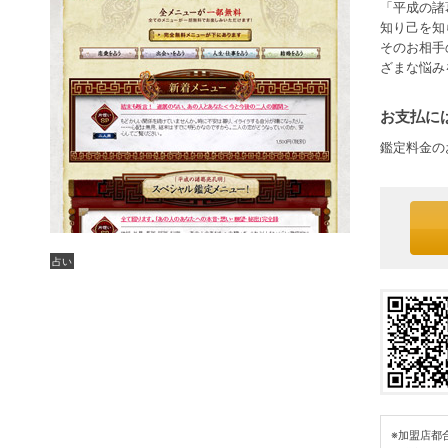
「平成の諸
知り己を知
そのお相手
ざまな悩み
お支払には
鑑定料金の
占い
※加盟店都