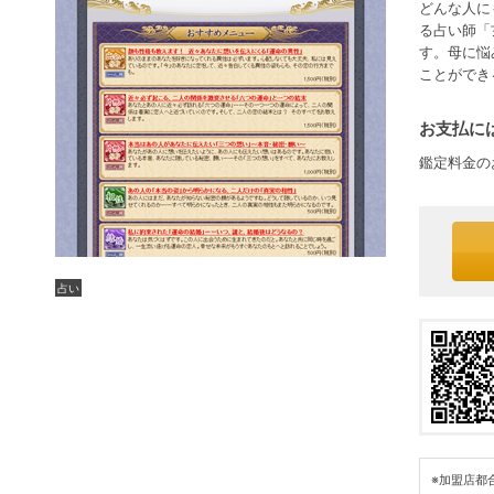
どんな人に
る占い師「
す。母に悩
ことができ
お支払には
鑑定料金の
占い
※加盟店都