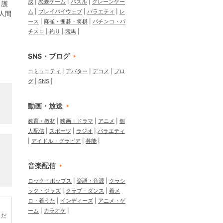
成
恋愛ゲーム
パズル
クレーンゲー
」護
ム
プレイバイウェブ
バラエティ
レ
人間
ース
麻雀・囲碁・将棋
パチンコ・パ
チスロ
釣り
競馬
SNS・ブログ
コミュニティ
アバター
デコメ
ブロ
グ
SNS
動画・放送
教育・教材
映画・ドラマ
アニメ
個
人配信
スポーツ
ラジオ
バラエティ
アイドル・グラビア
芸能
音楽配信
ロック・ポップス
楽譜・音源
クラシ
ック・ジャズ
クラブ・ダンス
着メ
ロ・着うた
インディーズ
アニメ・ゲ
ーム
カラオケ
くだ