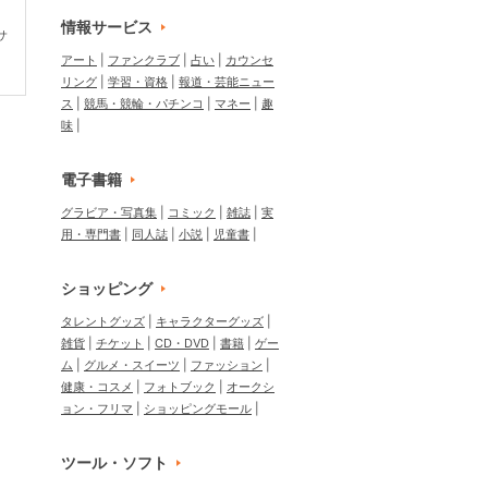
情報サービス
サ
アート
ファンクラブ
占い
カウンセ
リング
学習・資格
報道・芸能ニュー
ス
競馬・競輪・パチンコ
マネー
趣
味
電子書籍
グラビア・写真集
コミック
雑誌
実
用・専門書
同人誌
小説
児童書
ショッピング
タレントグッズ
キャラクターグッズ
雑貨
チケット
CD・DVD
書籍
ゲー
ム
グルメ・スイーツ
ファッション
健康・コスメ
フォトブック
オークシ
ョン・フリマ
ショッピングモール
ツール・ソフト