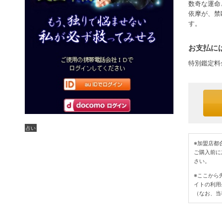
数奇な運命
依摩が、禁
す。
お支払には
特別鑑定料
占い
※加盟店都
ご購入前に
さい。
※ここから
イトの利用
（なお、当