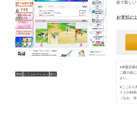
使で新しい
お支払には
※加盟店都
ご購入前に
SNS
シミュレーション
釣り
さい。
※ここから
イトの利用
（なお、当