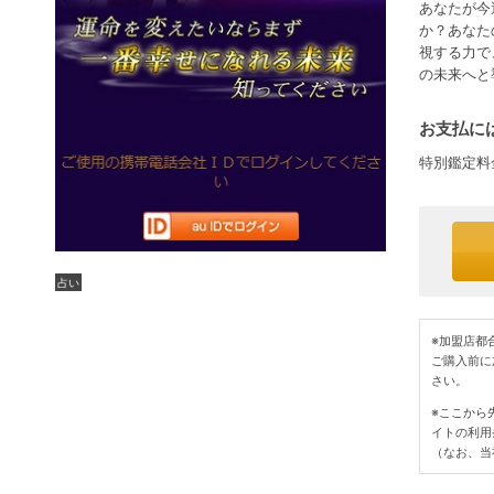
あなたが今
か？あなた
視する力で
の未来へと
お支払には
特別鑑定料
占い
※加盟店都
ご購入前に
さい。
※ここから
イトの利用
（なお、当