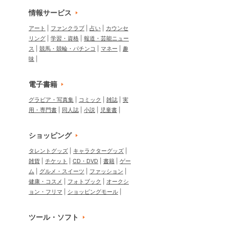
情報サービス
アート
ファンクラブ
占い
カウンセ
リング
学習・資格
報道・芸能ニュー
ス
競馬・競輪・パチンコ
マネー
趣
味
電子書籍
グラビア・写真集
コミック
雑誌
実
用・専門書
同人誌
小説
児童書
ショッピング
タレントグッズ
キャラクターグッズ
雑貨
チケット
CD・DVD
書籍
ゲー
ム
グルメ・スイーツ
ファッション
健康・コスメ
フォトブック
オークシ
ョン・フリマ
ショッピングモール
ツール・ソフト