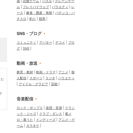
成
恋愛ゲーム
パズル
クレーンゲー
ム
プレイバイウェブ
バラエティ
レ
ース
麻雀・囲碁・将棋
パチンコ・パ
チスロ
釣り
競馬
SNS・ブログ
コミュニティ
アバター
デコメ
ブロ
グ
SNS
動画・放送
教育・教材
映画・ドラマ
アニメ
個
人配信
スポーツ
ラジオ
バラエティ
くだ
アイドル・グラビア
芸能
サ
音楽配信
ロック・ポップス
楽譜・音源
クラシ
ック・ジャズ
クラブ・ダンス
着メ
ロ・着うた
インディーズ
アニメ・ゲ
ーム
カラオケ