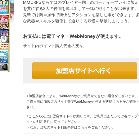
MMORPGならではのプレイヤー同士のパーティープレイに加え
を共にする8人の仲間を連れ出して一緒に戦うことが出来ます。
鬼斬では簡単操作で爽快なアクションを楽しむ事ができます。
な武器やスキルを駆使して迫りくる妖怪を撃破しましょう。
お支払には電子マネーWebMoneyが使えます。
サイト内ポイント購入代金の支払
※加盟店都合により、WebMoneyがご利用ができない場合がございます。
ご購入前に加盟店のサイト等でWebMoneyが使える状態にあるかご確認
さい。
※ここから先は加盟店サイトへ移動します。ご利用にあたっては各ウェブ
イトの利用条件に従ってください。
（なお、当社のサイト利用条件は
こちら
をご覧ください。）