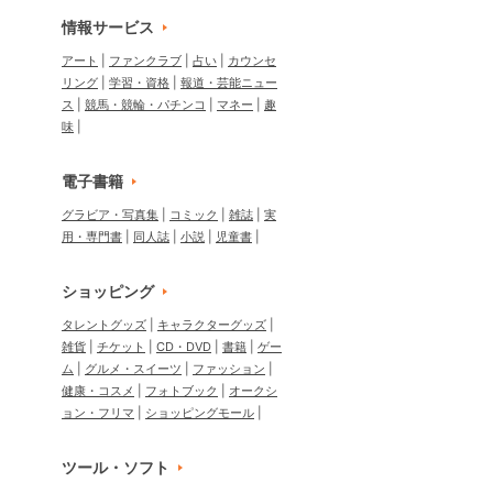
情報サービス
アート
ファンクラブ
占い
カウンセ
リング
学習・資格
報道・芸能ニュー
ス
競馬・競輪・パチンコ
マネー
趣
味
電子書籍
グラビア・写真集
コミック
雑誌
実
用・専門書
同人誌
小説
児童書
ショッピング
タレントグッズ
キャラクターグッズ
雑貨
チケット
CD・DVD
書籍
ゲー
ム
グルメ・スイーツ
ファッション
健康・コスメ
フォトブック
オークシ
ョン・フリマ
ショッピングモール
ツール・ソフト