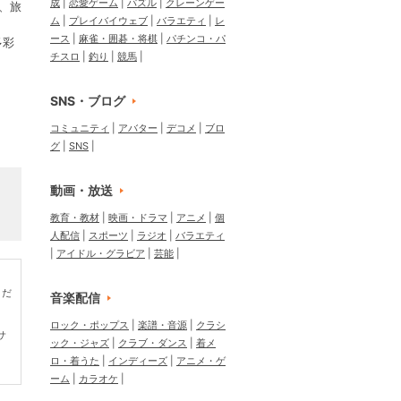
成
恋愛ゲーム
パズル
クレーンゲー
、旅
ム
プレイバイウェブ
バラエティ
レ
ース
麻雀・囲碁・将棋
パチンコ・パ
多彩
チスロ
釣り
競馬
SNS・ブログ
コミュニティ
アバター
デコメ
ブロ
グ
SNS
動画・放送
教育・教材
映画・ドラマ
アニメ
個
人配信
スポーツ
ラジオ
バラエティ
アイドル・グラビア
芸能
くだ
音楽配信
ロック・ポップス
楽譜・音源
クラシ
サ
ック・ジャズ
クラブ・ダンス
着メ
ロ・着うた
インディーズ
アニメ・ゲ
ーム
カラオケ