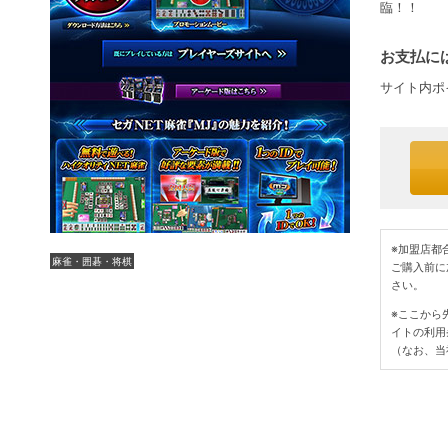
臨！！
お支払には
サイト内ポ
※加盟店都
麻雀・囲碁・将棋
ご購入前に
さい。
※ここから
イトの利用
（なお、当