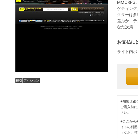
MMORP
ゲティング
クターは多
選ぶか、テ
なた次第！
お支払には
サイト内ポ
RPG
アクション
※加盟店都
ご購入前に
さい。
※ここから
イトの利用
（なお、当