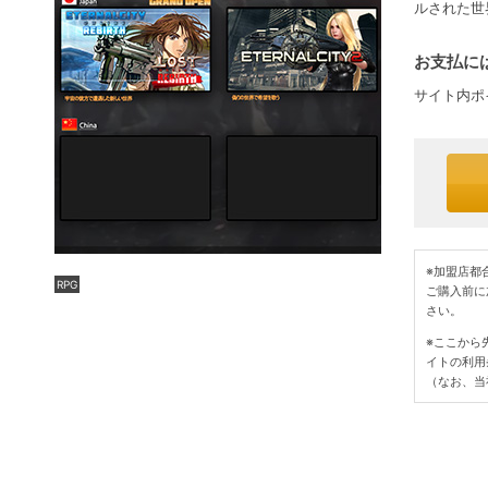
ルされた世界
お支払には
サイト内ポ
※加盟店都
RPG
ご購入前に
さい。
※ここから
イトの利用
（なお、当