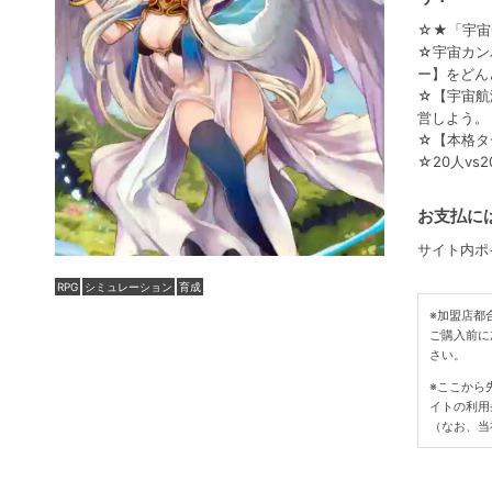
☆★「宇宙
☆宇宙カン
ー】をどん
☆【宇宙航
営しよう。
☆【本格タ
☆20人v
お支払には
サイト内ポ
RPG
シミュレーション
育成
※加盟店都
ご購入前に
さい。
※ここから
イトの利用
（なお、当