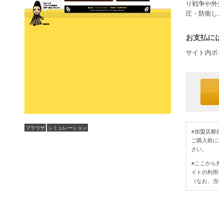
り戦争や外
圧・防衛し
お支払には
サイト内ポ
ブラウザ
シミュレーション
※加盟店都
ご購入前に
さい。
※ここから
イトの利用
（なお、当