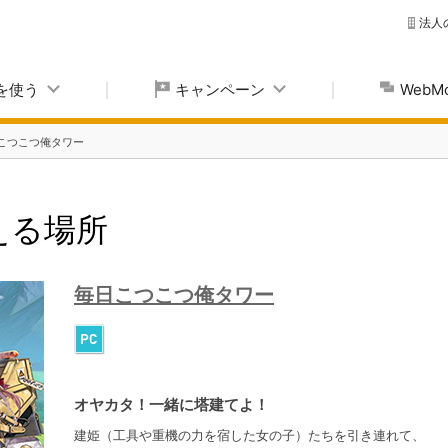
法人
yを使う
キャンペーン
Web
こつこつ俺タワー
使える場所
毎日こつこつ俺タワー
オヤカタ！一緒に塔建てよ！
建姫（工具や重機の力を宿した女の子）たちを引き連れて、