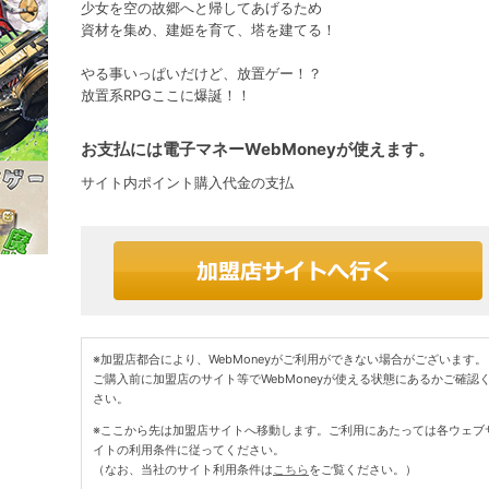
少女を空の故郷へと帰してあげるため
資材を集め、建姫を育て、塔を建てる！
やる事いっぱいだけど、放置ゲー！？
放置系RPGここに爆誕！！
お支払には電子マネーWebMoneyが使えます。
サイト内ポイント購入代金の支払
※加盟店都合により、WebMoneyがご利用ができない場合がございます。
ご購入前に加盟店のサイト等でWebMoneyが使える状態にあるかご確認
さい。
※ここから先は加盟店サイトへ移動します。ご利用にあたっては各ウェブ
イトの利用条件に従ってください。
（なお、当社のサイト利用条件は
こちら
をご覧ください。）