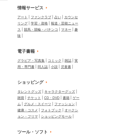
情報サービス
アート
ファンクラブ
占い
カウンセ
リング
学習・資格
報道・芸能ニュー
ス
競馬・競輪・パチンコ
マネー
趣
味
電子書籍
グラビア・写真集
コミック
雑誌
実
用・専門書
同人誌
小説
児童書
ショッピング
タレントグッズ
キャラクターグッズ
雑貨
チケット
CD・DVD
書籍
ゲー
ム
グルメ・スイーツ
ファッション
健康・コスメ
フォトブック
オークシ
ョン・フリマ
ショッピングモール
ツール・ソフト