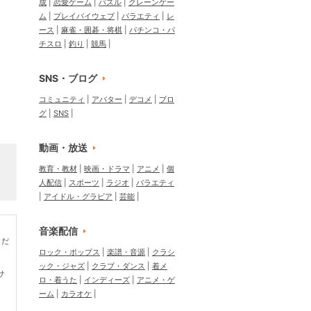
成
恋愛ゲーム
パズル
クレーンゲー
ム
プレイバイウェブ
バラエティ
レ
ース
麻雀・囲碁・将棋
パチンコ・パ
チスロ
釣り
競馬
SNS・ブログ
コミュニティ
アバター
デコメ
ブロ
グ
SNS
動画・放送
教育・教材
映画・ドラマ
アニメ
個
人配信
スポーツ
ラジオ
バラエティ
アイドル・グラビア
芸能
音楽配信
くだ
ロック・ポップス
楽譜・音源
クラシ
ック・ジャズ
クラブ・ダンス
着メ
サ
ロ・着うた
インディーズ
アニメ・ゲ
ーム
カラオケ