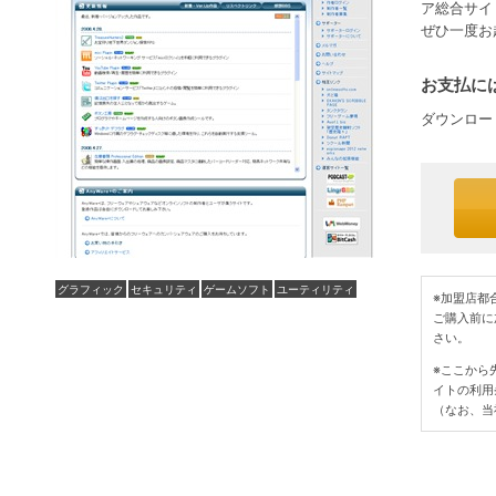
ア総合サイ
ぜひ一度お
お支払には
ダウンロー
グラフィック
セキュリティ
ゲームソフト
ユーティリティ
※加盟店都
ご購入前に
さい。
※ここから
イトの利用
（なお、当