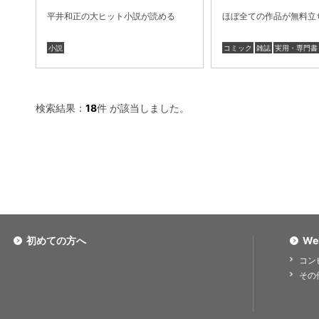
平井和正の大ヒット小説が読める
ほぼ全ての作品が無料立
小説
コミック
雑誌
実用・専門書
検索結果：
18
件 が該当しました。
初めての方へ
We
コン
その