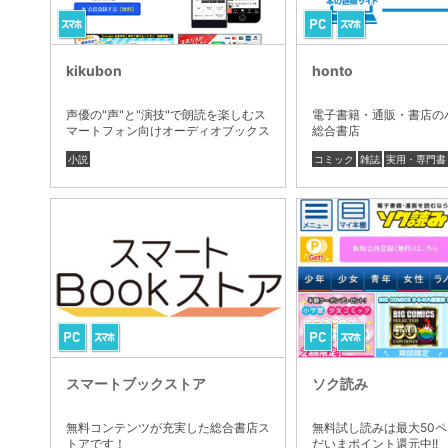
kikubon
honto
声優の"声"と"演技"で朗読を楽しむス
電子書籍・通販・書店の
マートフォン向けオーディオブックス
総合書店
トア
小説
コミック
雑誌
実用・専門書
スマートブックストア
ソク読み
無料コンテンツが充実した総合書店ス
無料試し読みは最大50ペ
トアです！
だいまポイント還元中!!