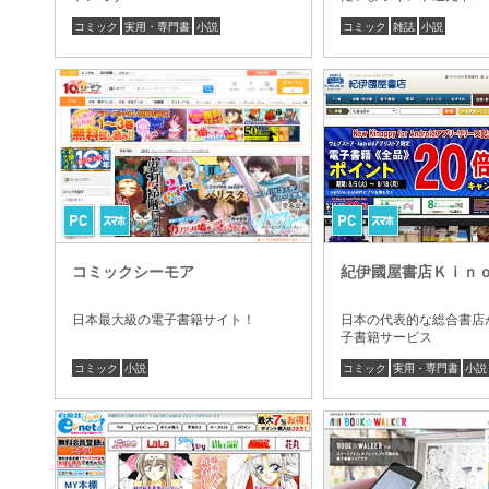
コミック
実用・専門書
小説
コミック
雑誌
小説
コミックシーモア
紀伊國屋書店Ｋｉｎ
日本最大級の電子書籍サイト！
日本の代表的な総合書店
子書籍サービス
コミック
小説
コミック
実用・専門書
小説