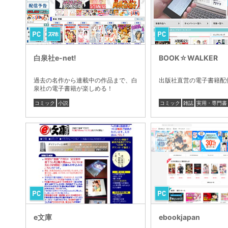
白泉社e-net!
BOOK☆WALKER
過去の名作から連載中の作品まで、白
出版社直営の電子書籍配
泉社の電子書籍が楽しめる！
コミック
小説
コミック
雑誌
実用・専門書
e文庫
ebookjapan