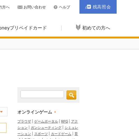
残高照会
の方へ
お問い合わせ
ヘルプ
Moneyプリペイドカード
初めての方へ
オンラインゲーム
ブラウザ
ゲームポータル
RPG
アク
ション
ガンシューティング
シミュレ
ーション
スポーツ
カードゲーム
育