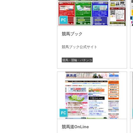
競馬ブック
競馬ブック公式サイト
競馬・競輪・パチンコ
競馬道OnLine