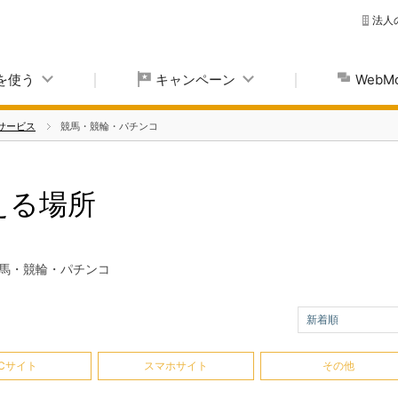
法人
yを使う
キャンペーン
Web
サービス
競馬・競輪・パチンコ
使える場所
馬・競輪・パチンコ
新着順
Cサイト
スマホサイト
その他