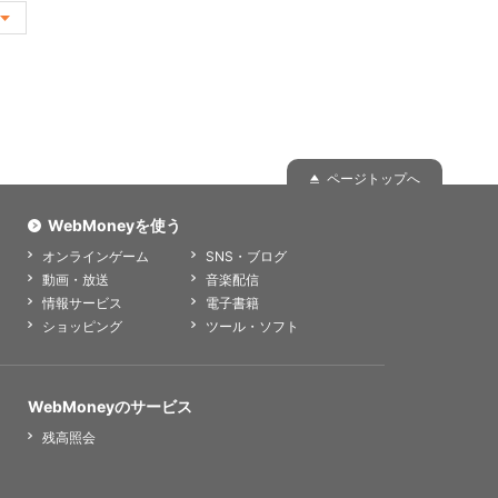
ページトップへ
WebMoneyを使う
オンラインゲーム
SNS・ブログ
動画・放送
音楽配信
情報サービス
電子書籍
ショッピング
ツール・ソフト
WebMoneyのサービス
残高照会