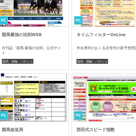
競馬最強の法則WEB
タイムフィルターOnLine
月刊誌「競馬 最強の法則」公式サイ
市丸博司がおくる次世代の新予想理
ト
競馬・競輪・パチンコ
競馬・競輪・パチンコ
競馬放送局
西田式スピード指数