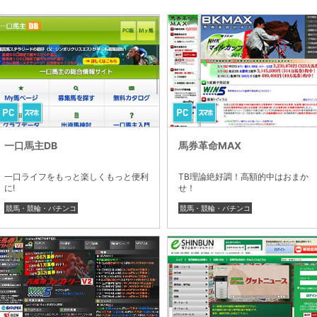
一口馬主DB
馬券革命MAX
一口ライフをもっと楽しくもっと便利
TB理論絶好調！高額的中はおまか
に!
せ！
競馬・競輪・パチンコ
競馬・競輪・パチンコ