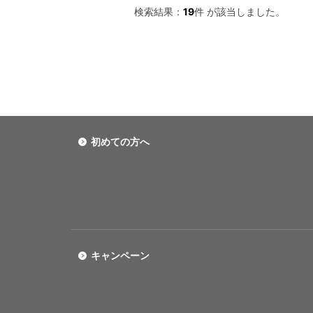
検索結果：
19
件 が該当しました。
初めての方へ
キャンペーン