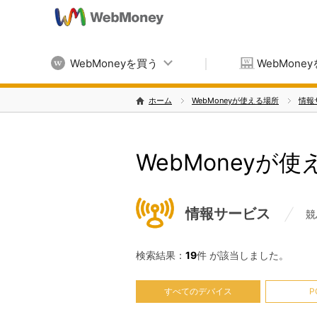
WebMoneyを買う
WebMone
ホーム
WebMoneyが使える場所
情報
WebMoneyが
情報サービス
競
検索結果：
19
件 が該当しました。
すべてのデバイス
P