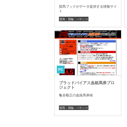
競馬ブックがデータ提供する情報サイ
ト
競馬・競輪・パチンコ
ブラッドバイアス血統馬券プロ
ジェクト
亀谷敬正の血統馬券術
競馬・競輪・パチンコ