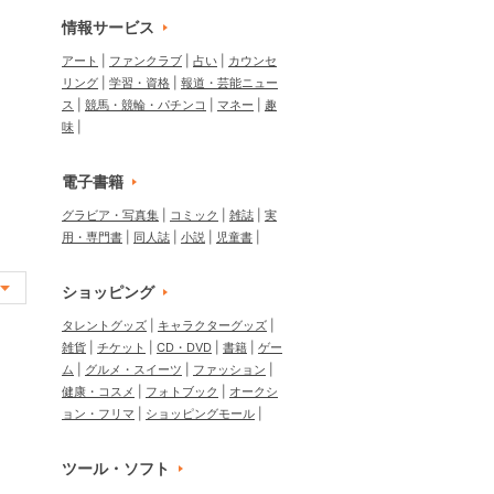
情報サービス
アート
ファンクラブ
占い
カウンセ
リング
学習・資格
報道・芸能ニュー
ス
競馬・競輪・パチンコ
マネー
趣
味
電子書籍
グラビア・写真集
コミック
雑誌
実
用・専門書
同人誌
小説
児童書
ショッピング
タレントグッズ
キャラクターグッズ
雑貨
チケット
CD・DVD
書籍
ゲー
ム
グルメ・スイーツ
ファッション
健康・コスメ
フォトブック
オークシ
ョン・フリマ
ショッピングモール
ツール・ソフト