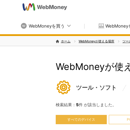
WebMoneyを買う
WebMone
ホーム
WebMoneyが使える場所
ツー
WebMoneyが
ツール・ソフト
検索結果：
5
件 が該当しました。
すべてのデバイス
P