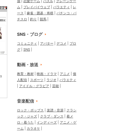
成
恋愛ゲーム
パズル
クレーンゲー
ム
プレイバイウェブ
バラエティ
レ
ース
麻雀・囲碁・将棋
パチンコ・パ
チスロ
釣り
競馬
SNS・ブログ
コミュニティ
アバター
デコメ
ブロ
グ
SNS
動画・放送
教育・教材
映画・ドラマ
アニメ
個
ョ
人配信
スポーツ
ラジオ
バラエティ
アイドル・グラビア
芸能
音楽配信
ロック・ポップス
楽譜・音源
クラシ
ック・ジャズ
クラブ・ダンス
着メ
ロ・着うた
インディーズ
アニメ・ゲ
ーム
カラオケ