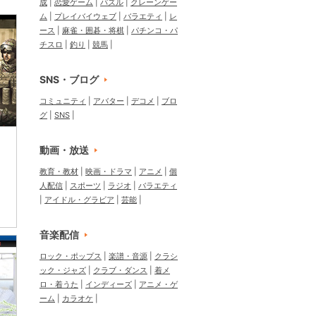
成
恋愛ゲーム
パズル
クレーンゲー
ム
プレイバイウェブ
バラエティ
レ
ース
麻雀・囲碁・将棋
パチンコ・パ
チスロ
釣り
競馬
SNS・ブログ
コミュニティ
アバター
デコメ
ブロ
グ
SNS
動画・放送
教育・教材
映画・ドラマ
アニメ
個
人配信
スポーツ
ラジオ
バラエティ
アイドル・グラビア
芸能
音楽配信
ロック・ポップス
楽譜・音源
クラシ
ック・ジャズ
クラブ・ダンス
着メ
ロ・着うた
インディーズ
アニメ・ゲ
ーム
カラオケ