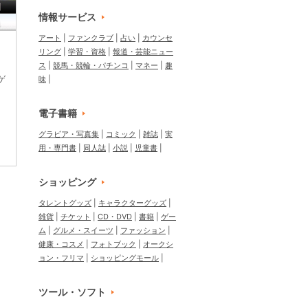
情報サービス
アート
ファンクラブ
占い
カウンセ
リング
学習・資格
報道・芸能ニュー
ス
競馬・競輪・パチンコ
マネー
趣
ゲ
味
電子書籍
グラビア・写真集
コミック
雑誌
実
用・専門書
同人誌
小説
児童書
ショッピング
タレントグッズ
キャラクターグッズ
雑貨
チケット
CD・DVD
書籍
ゲー
ム
グルメ・スイーツ
ファッション
健康・コスメ
フォトブック
オークシ
ョン・フリマ
ショッピングモール
ツール・ソフト