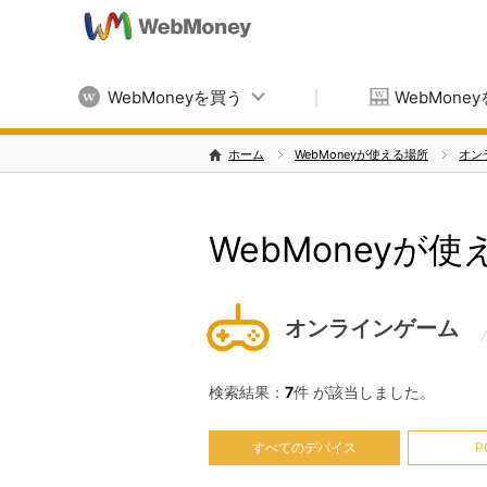
WebMoneyを買う
WebMone
ホーム
WebMoneyが使える場所
オン
WebMoneyが
オンラインゲーム
検索結果：
7
件 が該当しました。
すべてのデバイス
P