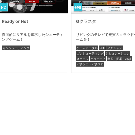
Ready or Not
Gクラスタ
徹底的にリアルを追求したシューティ
リビングのテレビで充実のクラウド
ングゲーム！
ームを！
ガンシューティング
ゲームポータル
RPG
アクション
ガンシューティング
シミュレーション
スポーツ
バラエティ
麻雀・囲碁・将棋
パチンコ・パチスロ