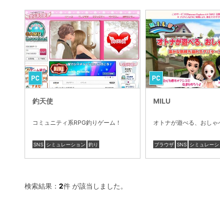
釣天使
MILU
コミュニティ系RPG釣りゲーム！
オトナが遊べる、おしゃ
SNS
シミュレーション
釣り
ブラウザ
SNS
シミュレーシ
検索結果：
2
件 が該当しました。