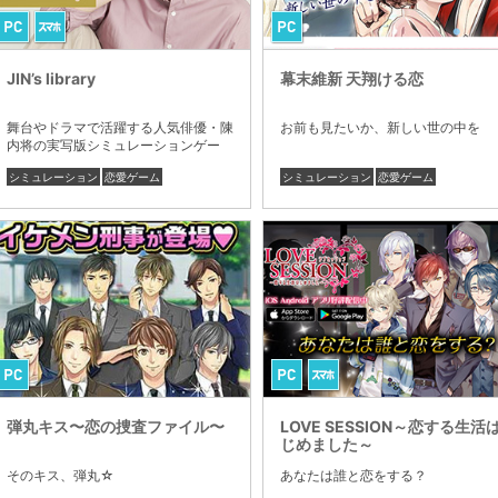
JIN’s library
幕末維新 天翔ける恋
舞台やドラマで活躍する人気俳優・陳
お前も見たいか、新しい世の中を
内将の実写版シミュレーションゲー
ム。
シミュレーション
恋愛ゲーム
シミュレーション
恋愛ゲーム
弾丸キス〜恋の捜査ファイル〜
LOVE SESSION～恋する生活
じめました～
そのキス、弾丸☆
あなたは誰と恋をする？