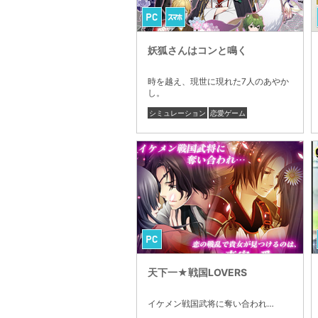
妖狐さんはコンと鳴く
時を越え、現世に現れた7人のあやか
し。
シミュレーション
恋愛ゲーム
天下一★戦国LOVERS
イケメン戦国武将に奪い合われ…