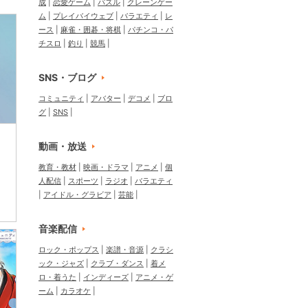
成
恋愛ゲーム
パズル
クレーンゲー
ム
プレイバイウェブ
バラエティ
レ
ース
麻雀・囲碁・将棋
パチンコ・パ
チスロ
釣り
競馬
SNS・ブログ
コミュニティ
アバター
デコメ
ブロ
グ
SNS
動画・放送
教育・教材
映画・ドラマ
アニメ
個
人配信
スポーツ
ラジオ
バラエティ
アイドル・グラビア
芸能
音楽配信
ロック・ポップス
楽譜・音源
クラシ
ック・ジャズ
クラブ・ダンス
着メ
ロ・着うた
インディーズ
アニメ・ゲ
ーム
カラオケ