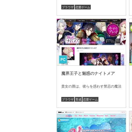
ブラウザ
恋愛ゲーム
魔界王子と魅惑のナイトメア
貴女の唇は、彼らを惑わす禁忌の魔法
ブラウザ
育成
恋愛ゲーム