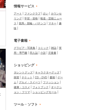
情報サービス
アート
ファンクラブ
占い
カウンセ
リング
学習・資格
報道・芸能ニュー
ス
競馬・競輪・パチンコ
マネー
趣
味
電子書籍
グラビア・写真集
コミック
雑誌
実
用・専門書
同人誌
小説
児童書
ショッピング
タレントグッズ
キャラクターグッズ
雑貨
チケット
CD・DVD
書籍
ゲー
ム
グルメ・スイーツ
ファッション
健康・コスメ
フォトブック
オークシ
ョン・フリマ
ショッピングモール
は
ツール・ソフト