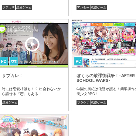
ブラウザ
恋愛ゲーム
アバター
恋愛ゲーム
サブカレ！
ぼくらの放課後戦争！-AFTER
SCHOOL WARS-
時には恋愛相談も！？ 出会わないか
学園の風紀は俺達が護る！簡単操作
ら話せる『恋』もある！
美少女RPG！
恋愛ゲーム
ブラウザ
恋愛ゲーム