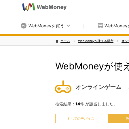
WebMoneyを買う
WebMone
ホーム
WebMoneyが使える場所
オン
WebMoneyが
オンラインゲーム
検索結果：
14
件 が該当しました。
すべてのデバイス
P