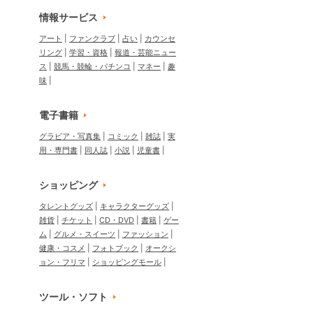
情報サービス
アート
ファンクラブ
占い
カウンセ
リング
学習・資格
報道・芸能ニュー
ス
競馬・競輪・パチンコ
マネー
趣
味
電子書籍
グラビア・写真集
コミック
雑誌
実
用・専門書
同人誌
小説
児童書
ショッピング
タレントグッズ
キャラクターグッズ
雑貨
チケット
CD・DVD
書籍
ゲー
ム
グルメ・スイーツ
ファッション
健康・コスメ
フォトブック
オークシ
ョン・フリマ
ショッピングモール
ツール・ソフト