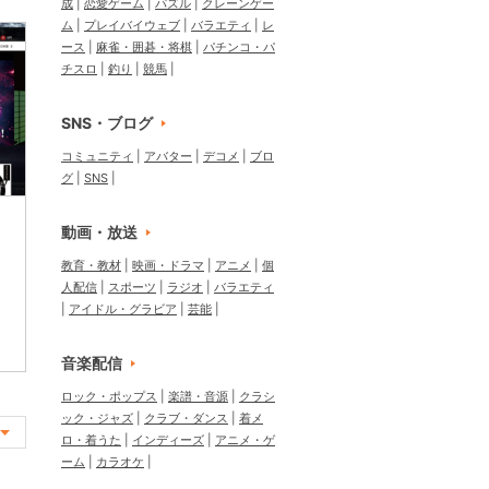
成
恋愛ゲーム
パズル
クレーンゲー
ム
プレイバイウェブ
バラエティ
レ
ース
麻雀・囲碁・将棋
パチンコ・パ
チスロ
釣り
競馬
SNS・ブログ
コミュニティ
アバター
デコメ
ブロ
グ
SNS
動画・放送
教育・教材
映画・ドラマ
アニメ
個
人配信
スポーツ
ラジオ
バラエティ
アイドル・グラビア
芸能
音楽配信
ロック・ポップス
楽譜・音源
クラシ
ック・ジャズ
クラブ・ダンス
着メ
ロ・着うた
インディーズ
アニメ・ゲ
ーム
カラオケ