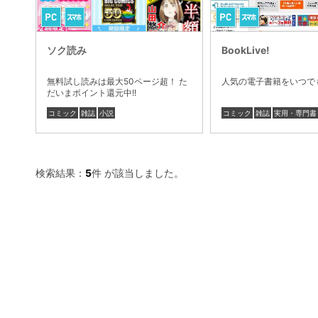
ソク読み
BookLive!
無料試し読みは最大50ページ超！ た
人気の電子書籍をいつで
だいまポイント還元中!!
コミック
雑誌
小説
コミック
雑誌
実用・専門書
検索結果：
5
件 が該当しました。