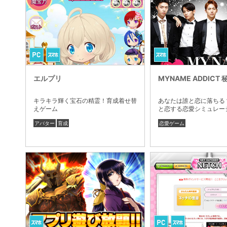
エルプリ
MYNAME ADDICT
キラキラ輝く宝石の精霊！育成着せ替
あなたは誰と恋に落ちる？
えゲーム
と恋する恋愛シミュレー
アバター
育成
恋愛ゲーム