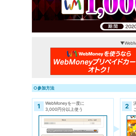
▼Web
○参加方法
WebMoneyを一度に
1
2
3,000円分以上使う