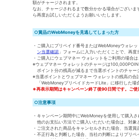
額がチャージされます。
なお、チャージされるまで数分かかる場合がございま
ら再度お試しいただくようお願いいたします。
○賞品のWebMoneyを見逃してしまった方
・ご購入にプリペイド番号またはWebMoneyウォレ
ン当選確認
」フォームに入力いただくことで、再度当
・ご購入にウェブマネー ウォレットをご利用の場合
※ウェブマネー ウォレットのチャージは100,000PO
ポイント分の残高が減るまで当選ポイントのチャー
※当選ポイントとウェブマネー ウォレットの残高の合計が
「WebMoneyプリペイドカードLite」に移行した場
※再表示期間はキャンペーン終了後90日間です。ご使用
○注意事項
・キャンペーン期間中にWebMoneyを使用して購入
他のお支払い方法でご購入いただいた場合は、対象
・ご注文された商品をキャンセルされた場合、当選賞
・不正行為と判断した場合、当社の判断によりプリペ