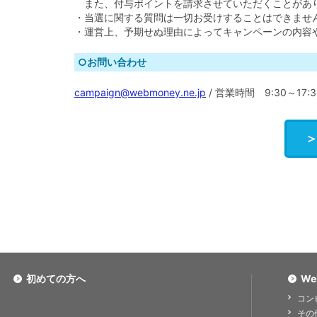
また、付与ポイントを請求させていただくことがあ
・当選に関する質問は一切お受けすることはできませ
・運営上、予期せぬ理由によってキャンペーンの内容
○お問い合わせ
campaign@webmoney.ne.jp
/ 営業時間 9:30～17
初めての方へ
We
コン
その