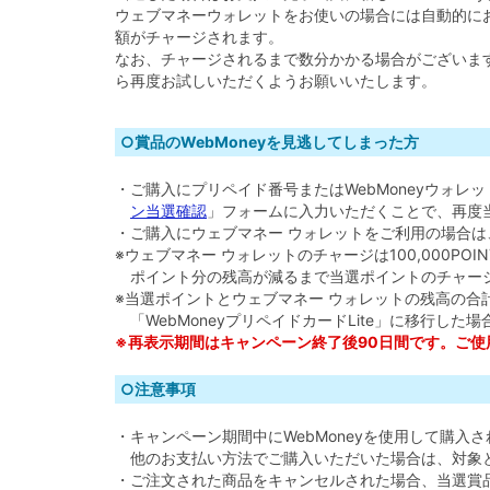
ウェブマネーウォレットをお使いの場合には自動的にお使
額がチャージされます。
なお、チャージされるまで数分かかる場合がございま
ら再度お試しいただくようお願いいたします。
○賞品のWebMoneyを見逃してしまった方
・ご購入にプリペイド番号またはWebMoneyウォレ
ン当選確認
」フォームに入力いただくことで、再度当
・ご購入にウェブマネー ウォレットをご利用の場合
※ウェブマネー ウォレットのチャージは100,000PO
ポイント分の残高が減るまで当選ポイントのチャー
※当選ポイントとウェブマネー ウォレットの残高の合計が
「WebMoneyプリペイドカードLite」に移行した場
※再表示期間はキャンペーン終了後90日間です。ご使用
○注意事項
・キャンペーン期間中にWebMoneyを使用して購入
他のお支払い方法でご購入いただいた場合は、対象
・ご注文された商品をキャンセルされた場合、当選賞