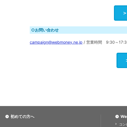
○お問い合わせ
campaign@webmoney.ne.jp
/ 営業時間 9:30～17:
初めての方へ
We
コン