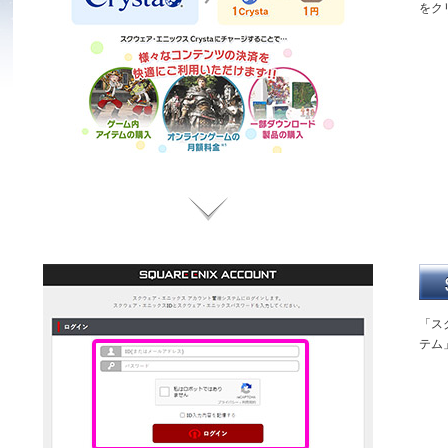
をク
「ス
テム