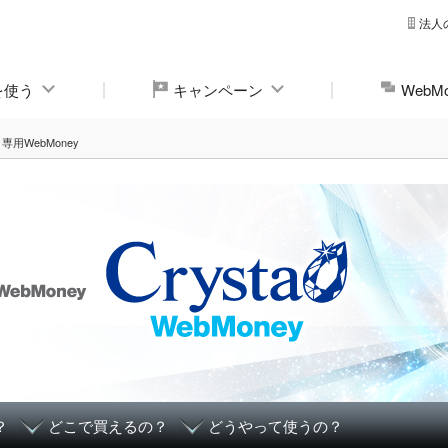
法人
yを使う
キャンペーン
Web
専用WebMoney
？
どこで買えるの？
どうやって使うの？