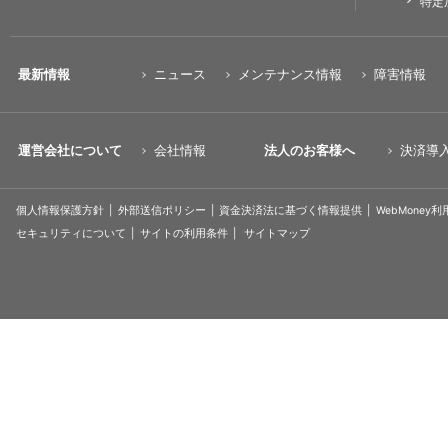
特定
最新情報
ニュース
メンテナンス情報
障害情報
運営会社について
会社情報
法人のお客様へ
決済導
個人情報保護方針
外部送信ポリシー
資金決済法に基づく情報提供
WebMoney
セキュリティについて
サイトの利用条件
サイトマップ