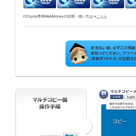
○Crysta専用WebMoneyの説明・使い方は→
こちら