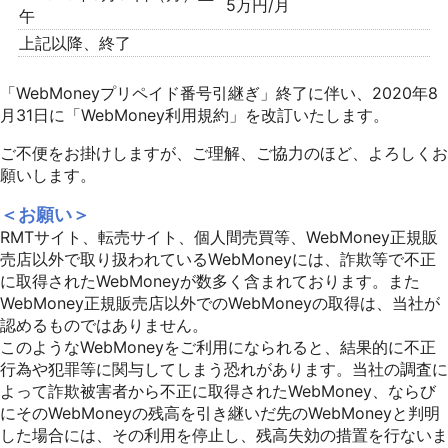
5万円/月
午
上記以降、終了
「WebMoneyプリペイド番号引継ぎ」終了に伴い、2020年8
月31日に「WebMoney利用規約」を改訂いたします。
ご不便をお掛けしますが、ご理解、ご協力のほど、よろしくお
願いします。
＜お願い＞
RMTサイト、転売サイト、個人間売買等、WebMoney正規販
売店以外で取り扱われているWebMoneyには、詐欺等で不正
に取得されたWebMoneyが数多く含まれております。また
WebMoney正規販売店以外でのWebMoneyの取得は、当社が
認めるものではありません。
このようなWebMoneyをご利用になられると、結果的に不正
行為や犯罪等に関与してしまう恐れがあります。当社の調査に
よって詐欺被害者から不正に取得されたWebMoney、ならび
にそのWebMoneyの残高を引き継いだ先のWebMoneyと判明
した場合には、その利用を停止し、残高失効の措置を行ないま