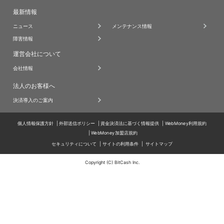
最新情報
ニュース
メンテナンス情報
障害情報
運営会社について
会社情報
法人のお客様へ
決済導入のご案内
個人情報保護方針
外部送信ポリシー
資金決済法に基づく情報提供
WebMoney利用規約
WebMoney加盟店規約
セキュリティについて
サイトの利用条件
サイトマップ
Copyright (C) BitCash Inc.