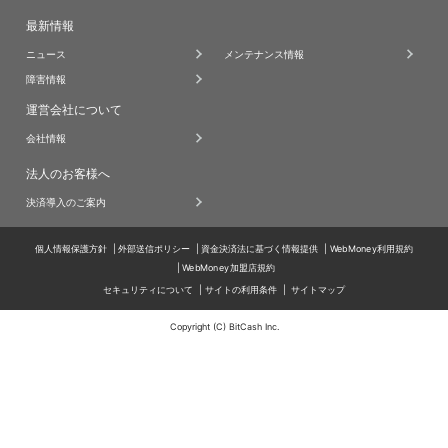
最新情報
ニュース
メンテナンス情報
障害情報
運営会社について
会社情報
法人のお客様へ
決済導入のご案内
個人情報保護方針
外部送信ポリシー
資金決済法に基づく情報提供
WebMoney利用規約
WebMoney加盟店規約
セキュリティについて
サイトの利用条件
サイトマップ
Copyright (C) BitCash Inc.